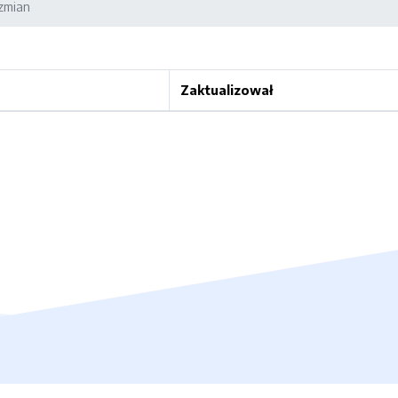
 zmian
Zaktualizował
rona