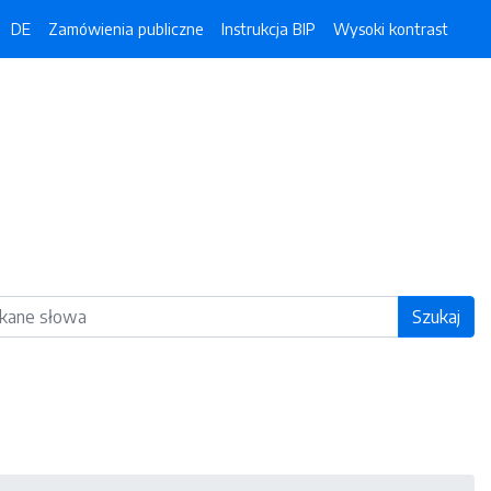
DE
Zamówienia publiczne
Instrukcja BIP
Wysoki kontrast
ka
Szukaj