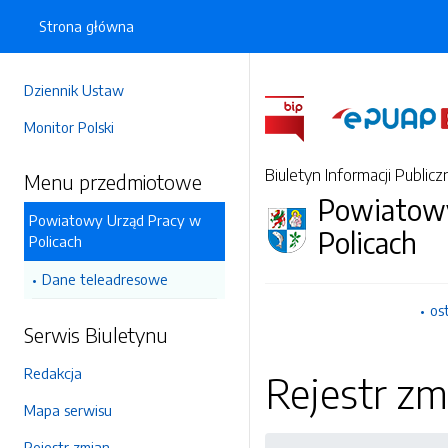
Strona główna
Dziennik Ustaw
Monitor Polski
Biuletyn Informacji Publicz
Menu przedmiotowe
Powiatowy
Powiatowy Urząd Pracy w
Policach
Policach
Dane teleadresowe
os
Serwis Biuletynu
Redakcja
Rejestr zm
Mapa serwisu
Rejestr zmian