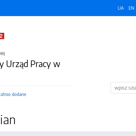
UA
EN
nej
 Urząd Pracy w
Wyszukiwar
tatnio dodane
ian